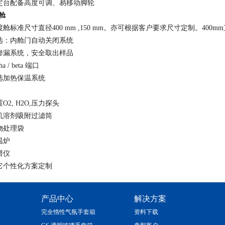
固定台配备高度可调、易移动脚轮
舱
过渡舱标准尺寸直径400 mm ,150 mm。亦可根据客户要求尺寸定制。40
可选：内舱门自动关闭系统
防渗漏系统，安全取出样品
pha / beta 端口
可选加热保温系统
置O2, H2O,压力探头
有机溶剂吸附过滤筒
废物处理袋
温炉
谱仪
其它个性化方案定制
产品中心
解决方案
完全惰性气氛手套箱
资料下载