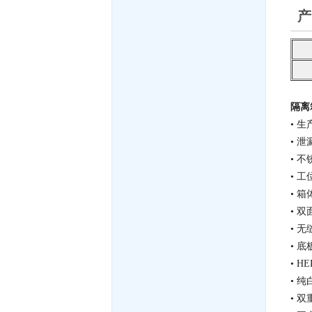
产
隔离
• 生
• 泄漏
• 不锈
• 
• 
• 
• 无
• 
• H
• 纯
• 