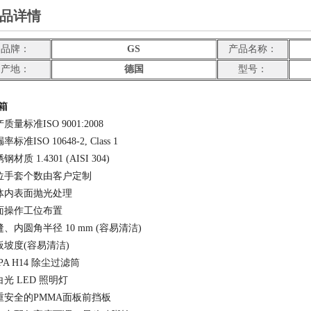
品详情
品牌：
GS
产品名称：
产地：
德国
型号：
箱
产质量标准ISO 9001:2008
率标准ISO 10648-2, Class 1
钢材质 1.4301 (AISI 304)
工位手套个数由客户定制
箱体内表面抛光处理
双面操作工位布置
缝、内圆角半径 10 mm (容易清洁)
底板坡度(容易清洁)
EPA H14 除尘过滤筒
白光 LED 照明灯
双重安全的PMMA面板前挡板